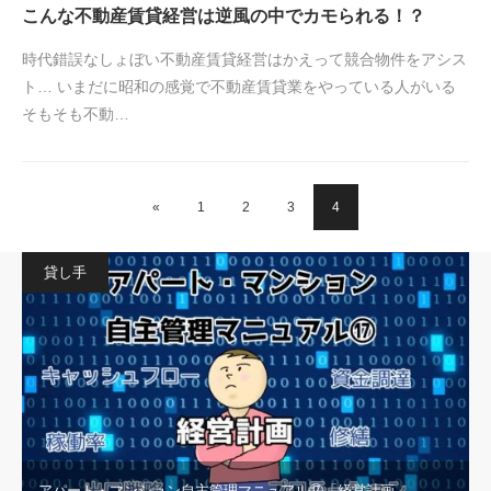
こんな不動産賃貸経営は逆風の中でカモられる！？
時代錯誤なしょぼい不動産賃貸経営はかえって競合物件をアシス
ト… いまだに昭和の感覚で不動産賃貸業をやっている人がいる
そもそも不動…
«
1
2
3
4
貸し手
アパート・マンション自主管理マニュアル⑰「経営計画」