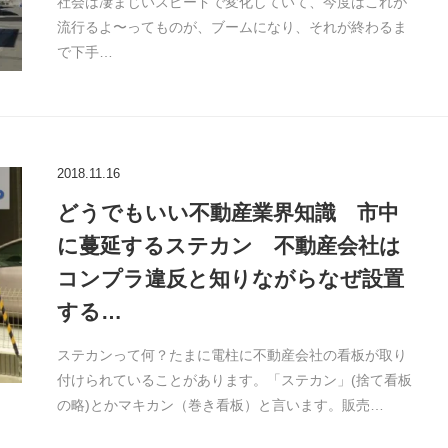
社会は凄まじいスピードで変化していて、今度はこれが
流行るよ〜ってものが、ブームになり、それが終わるま
で下手…
2018.11.16
どうでもいい不動産業界知識 市中
に蔓延するステカン 不動産会社は
コンプラ違反と知りながらなぜ設置
する…
ステカンって何？たまに電柱に不動産会社の看板が取り
付けられていることがあります。「ステカン」(捨て看板
の略)とかマキカン（巻き看板）と言います。販売…