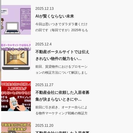
法があります。…
2025.12.13
AIが賢くならない未来
今回は思いつきでダラダラ書くだけ
の回です（毎回ですが）2025年もも
う…
2025.12.4
不動産ポータルサイトでは伝え
きれない物件の魅力をい…
前回、賃貸物件におけるプロモーシ
ョンの検証方法について解説しまし
た。ただし、こ…
2025.11.27
不動産会社に依頼した入居者募
集が決まらないときにや…
前回に引き続き、オーナー自らによ
る物件マーケティング戦略の検証方
法について解説…
2025.11.20