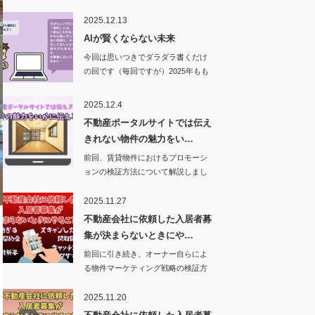
法があります。…
2025.12.13
AIが賢くならない未来
今回は思いつきでダラダラ書くだけ
の回です（毎回ですが）2025年もも
う…
2025.12.4
不動産ポータルサイトでは伝え
きれない物件の魅力をい…
前回、賃貸物件におけるプロモーシ
ョンの検証方法について解説しまし
た。ただし、こ…
2025.11.27
不動産会社に依頼した入居者募
集が決まらないときにや…
前回に引き続き、オーナー自らによ
る物件マーケティング戦略の検証方
法について解説…
2025.11.20